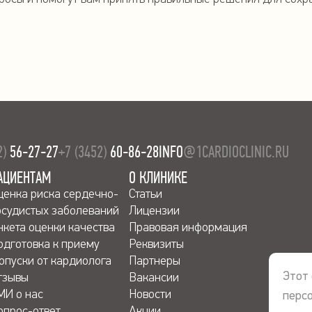
2)
56-27-27
+7 (3452)
60-86-28
INFO
@1CARDIOCLINIC.RU
АЦИЕНТАМ
О КЛИНИКЕ
ценка риска сердечно-
Статьи
осудистых заболеваний
Лицензии
нкета оценки качества
Правовая информация
одготовка к приему
Реквизиты
опуски от кардиолога
Партнеры
Этот 
тзывы
Вакансии
МИ о нас
Новости
перс
опрос-ответ
Акции