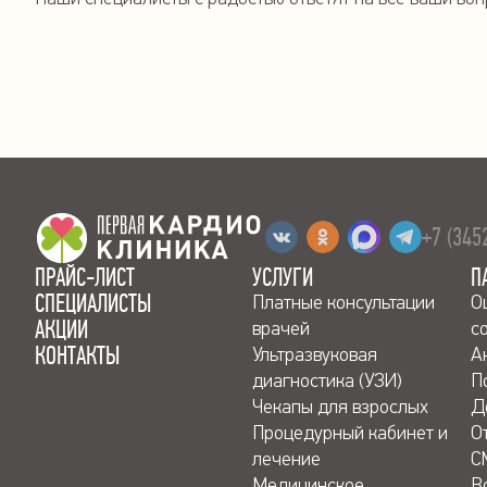
+7 (345
ПРАЙС-ЛИСТ
УСЛУГИ
П
СПЕЦИАЛИСТЫ
Платные консультации
О
АКЦИИ
врачей
с
КОНТАКТЫ
Ультразвуковая
А
диагностика (УЗИ)
П
Чекапы для взрослых
Д
Процедурный кабинет и
О
лечение
С
Медицинское
В