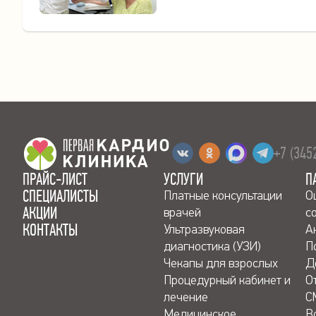
+7 (345
ПРАЙС-ЛИСТ
УСЛУГИ
П
СПЕЦИАЛИСТЫ
Платные консультации
О
АКЦИИ
врачей
с
КОНТАКТЫ
Ультразвуковая
А
диагностика (УЗИ)
П
Чекапы для взрослых
Д
Процедурный кабинет и
О
лечение
С
Медицинское
В