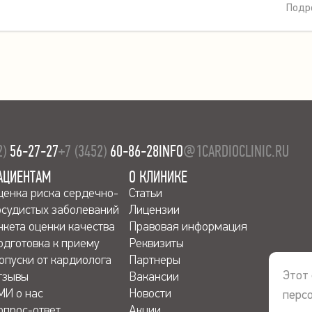
Подр
2)
56-27-27
+7 (3452)
60-86-28
INFO
@1CARDIOCLINIC.RU
АЦИЕНТАМ
О КЛИНИКЕ
ценка риска сердечно-
Статьи
осудистых заболеваний
Лицензии
нкета оценки качества
Правовая информация
одготовка к приему
Реквизиты
опуски от кардиолога
Партнеры
Этот 
тзывы
Вакансии
МИ о нас
Новости
перс
опрос-ответ
Акции