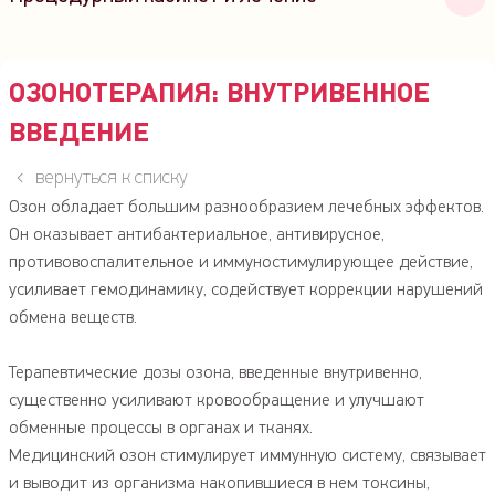
Лечение деменции: прием дементолога
Лечение в дневном стационаре
ОЗОНОТЕРАПИЯ: ВНУТРИВЕННОЕ
Инъекции и капельницы: процедурный кабинет
ВВЕДЕНИЕ
Озонотерапия: внутривенное введение
вернуться к списку
Озон обладает большим разнообразием лечебных эффектов.
Он оказывает антибактериальное, антивирусное,
противовоспалительное и иммуностимулирующее действие,
усиливает гемодинамику, содействует коррекции нарушений
обмена веществ. ⠀
Терапевтические дозы озона, введенные внутривенно,
существенно усиливают кровообращение и улучшают
обменные процессы в органах и тканях.
Медицинский озон стимулирует иммунную систему, связывает
и выводит из организма накопившиеся в нем токсины,