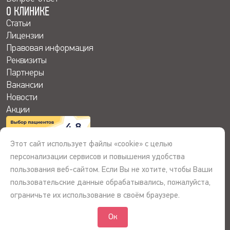
О КЛИНИКЕ
Статьи
Лицензии
Правовая информация
Реквизиты
Партнеры
Вакансии
Новости
Акции
4.8
Этот сайт использует файлы «cookie» с целью
персонализации сервисов и повышения удобства
пользования веб-сайтом. Если Вы не хотите, чтобы Ваши
© 2026 © ООО «Сибирь-Ассист», Первая Кардиоклиника. Все права
пользовательские данные обрабатывались, пожалуйста,
защищены. Информация на сайте не является публичной офертой.
ограничьте их использование в своём браузере.
Лицензия Л041-01107-72_00344781 от 14.07.2017
Ок