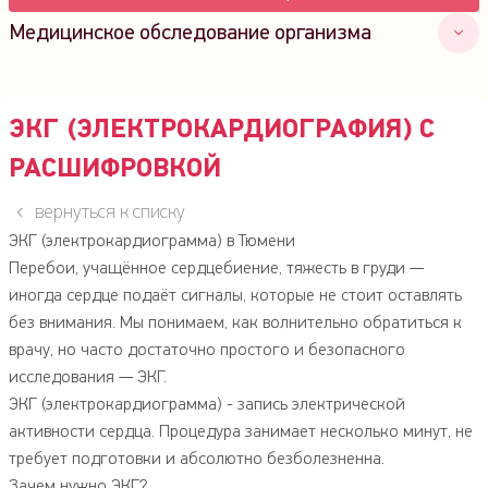
Медицинское обследование организма
Обследование детям
ЭКГ (Электрокардиография) с расшифровкой
ЭКГ (ЭЛЕКТРОКАРДИОГРАФИЯ) С
Суточный мониторинг сердца (Холтер)
РАСШИФРОВКОЙ
Велоэргометрическая проба
СМАД
вернуться к списку
Экспресс-тесты (сахар, МНО, микроальбуминурия)
ЭКГ (электрокардиограмма) в Тюмени
ЭКГ с нагрузкой
Перебои, учащённое сердцебиение, тяжесть в груди —
иногда сердце подаёт сигналы, которые не стоит оставлять
Биоимпеданосметрия
без внимания. Мы понимаем, как волнительно обратиться к
12-канальное холтеровское мониторирование ЭКГ
врачу, но часто достаточно простого и безопасного
Кардиореспираторное мониторирование сна
исследования — ЭКГ.
ЭКГ (электрокардиограмма) - запись электрической
активности сердца. Процедура занимает несколько минут, не
требует подготовки и абсолютно безболезненна.
Зачем нужно ЭКГ?