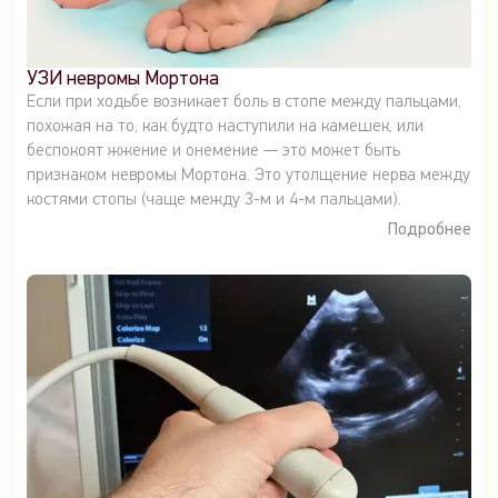
УЗИ невромы Мортона
Если при ходьбе возникает боль в стопе между пальцами,
похожая на то, как будто наступили на камешек, или
беспокоят жжение и онемение — это может быть
признаком невромы Мортона. Это утолщение нерва между
костями стопы (чаще между 3-м и 4-м пальцами).
Подробнее