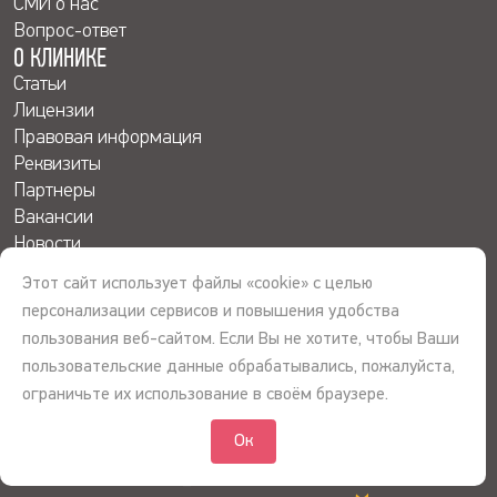
СМИ о нас
Вопрос-ответ
О КЛИНИКЕ
Статьи
Лицензии
Правовая информация
Реквизиты
Партнеры
Вакансии
Новости
Акции
Этот сайт использует файлы «cookie» с целью
4.8
персонализации сервисов и повышения удобства
пользования веб-сайтом. Если Вы не хотите, чтобы Ваши
пользовательские данные обрабатывались, пожалуйста,
ограничьте их использование в своём браузере.
© 2026 © ООО «Сибирь-Ассист», Первая Кардиоклиника. Все права
Ок
защищены. Информация на сайте не является публичной офертой.
Лицензия Л041-01107-72_00344781 от 14.07.2017