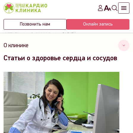
Позвонить нам
Онлайн запись
Главная
О клинике
Статьи
О клинике
Статьи о здоровье сердца и сосудов
Статьи
Лицензии
Правовая информация
Реквизиты
Партнеры
Вакансии
Новости
Акции