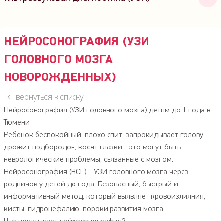
Общее УЗИ всех органов
Эхокардиография (УЗИ сердца)
НЕЙРОСОНОГРАФИЯ (УЗИ
Нейросонография (УЗИ головного мозга
ГОЛОВНОГО МОЗГА
новорожденных)
НОВОРОЖДЕННЫХ)
Фолликулометрия
УЗИ трансплантата (сердце, почки, печень)
вернуться к списку
УЗИ слюнных желез
Нейросонография (УЗИ головного мозга) детям до 1 года в
УЗИ сосудов почек
Тюмени
УЗИ аорты брюшной полости
Ребенок беспокойный, плохо спит, запрокидывает голову,
Определение лодыжечно-плечевого индекса (ЛПИ)
дрожит подбородок, косят глазки - это могут быть
неврологические проблемы, связанные с мозгом.
УЗИ мошонки (УЗИ органов мошонки)
Нейросонография (НСГ) - УЗИ головного мозга через
УЗИ невромы Мортона
родничок у детей до года. Безопасный, быстрый и
УЗИ почек и мочевого пузыря
информативный метод, который выявляет кровоизлияния,
УЗИ щитовидной железы
кисты, гидроцефалию, пороки развития мозга.
УЗИ суставов (Артросонография)