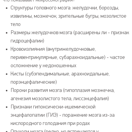
Что показывает нейросонография?
УЗИ вен и артерий нижних конечностей
Структуры головного мозга: желудочки, борозды,
УЗИ органов брюшной полости
извилины, мозжечок, зрительные бугры, мозолистое
УЗИ предстательной железы (Простаты)
тело
УЗИ лимфатических узлов
Размеры желудочков мозга (расширены ли - признак
УЗИ сосудов шеи и головы (УЗДГ, БЦА)
гидроцефалии)
УЗИ мягких тканей
Кровоизлияния (внутрижелудочковые,
УЗИ органов малого таза (гинекологическое)
перивентрикулярные, субарахноидальные) - частое
УЗИ коленного сустава
осложнение у недоношенных
УЗИ молочных желез
Кисты (субэпендимальные, арахноидальные,
УЗИ мочевого пузыря
порэнцефалические)
УЗИ почек и надпочечников
Пороки развития мозга (гипоплазия мозжечка,
агенезия мозолистого тела, лиссэнцефалия)
Признаки гипоксически-ишемической
энцефалопатии (ГИЭ) - поражение мозга из-за
кислородного голодания при родах
Опухоли мозга (редко, но встречаются у