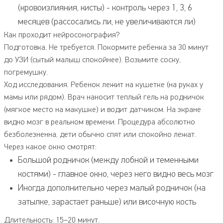
(кровоизлияния, кисты) - контроль через 1, 3, 6
месяцев (рассосались ли, не увеличиваются ли)
Как проходит нейросонография?
Подготовка. Не требуется. Покормите ребенка за 30 минут
до УЗИ (сытый малыш спокойнее). Возьмите соску,
погремушку.
Ход исследования. Ребенок лежит на кушетке (на руках у
мамы или рядом). Врач наносит теплый гель на родничок
(мягкое место на макушке) и водит датчиком. На экране
видно мозг в реальном времени. Процедура абсолютно
безболезненна, дети обычно спят или спокойно лежат.
Через какое окно смотрят:
Большой родничок (между лобной и теменными
костями) - главное окно, через него видно весь мозг
Иногда дополнительно через малый родничок (на
затылке, зарастает раньше) или височную кость
Длительность: 15–20 минут.