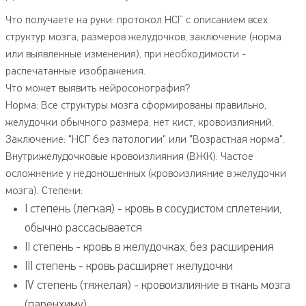
Что получаете на руки: протокол НСГ с описанием всех
структур мозга, размеров желудочков, заключение (норма
или выявленные изменения), при необходимости -
распечатанные изображения.
Что может выявить нейросонография?
Норма: Все структуры мозга сформированы правильно,
желудочки обычного размера, нет кист, кровоизлияний.
Заключение: "НСГ без патологии" или "Возрастная норма".
Внутрижелудочковые кровоизлияния (ВЖК): Частое
осложнение у недоношенных (кровоизлияние в желудочки
мозга). Степени:
I степень (легкая) - кровь в сосудистом сплетении,
обычно рассасывается
II степень - кровь в желудочках, без расширения
III степень - кровь расширяет желудочки
IV степень (тяжелая) - кровоизлияние в ткань мозга
(паренхиму)