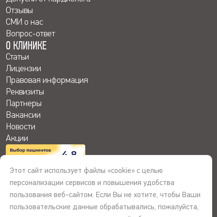
Отзывы
СМИ о нас
Вопрос-ответ
О КЛИНИКЕ
Статьи
Лицензии
Правовая информация
Реквизиты
Партнеры
Вакансии
Новости
Акции
4.8
Этот сайт использует файлы «cookie» с целью
персонализации сервисов и повышения удобства
пользования веб-сайтом. Если Вы не хотите, чтобы Ваши
© 2026 © ООО «Сибирь-Ассист», Первая Кардиоклиника. Все права
пользовательские данные обрабатывались, пожалуйста,