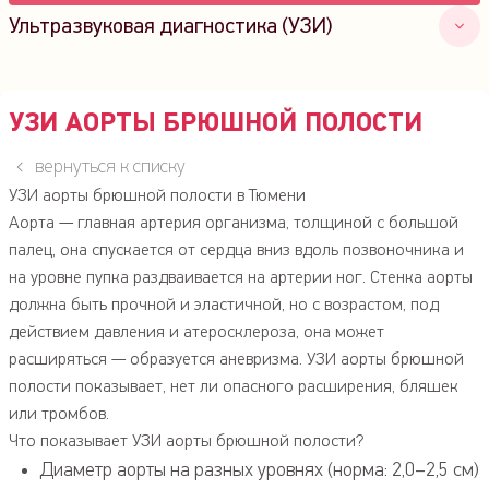
Ультразвуковая диагностика (УЗИ)
Общее УЗИ всех органов
Эхокардиография (УЗИ сердца)
УЗИ АОРТЫ БРЮШНОЙ ПОЛОСТИ
Нейросонография (УЗИ головного мозга
вернуться к списку
новорожденных)
УЗИ аорты брюшной полости в Тюмени
Фолликулометрия
Аорта — главная артерия организма, толщиной с большой
УЗИ трансплантата (сердце, почки, печень)
палец, она спускается от сердца вниз вдоль позвоночника и
УЗИ слюнных желез
на уровне пупка раздваивается на артерии ног. Стенка аорты
УЗИ сосудов почек
должна быть прочной и эластичной, но с возрастом, под
УЗИ аорты брюшной полости
действием давления и атеросклероза, она может
Определение лодыжечно-плечевого индекса (ЛПИ)
расширяться — образуется аневризма. УЗИ аорты брюшной
УЗИ мошонки (УЗИ органов мошонки)
полости показывает, нет ли опасного расширения, бляшек
или тромбов.
УЗИ невромы Мортона
Что показывает УЗИ аорты брюшной полости?
УЗИ почек и мочевого пузыря
Диаметр аорты на разных уровнях (норма: 2,0–2,5 см)
УЗИ щитовидной железы