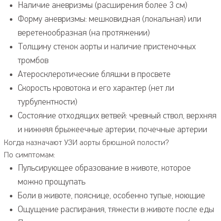
Наличие аневризмы (расширения более 3 см)
УЗИ суставов (Артросонография)
Форму аневризмы: мешковидная (локальная) или
УЗИ вен и артерий нижних конечностей
веретенообразная (на протяжении)
УЗИ органов брюшной полости
Толщину стенок аорты и наличие пристеночных
УЗИ предстательной железы (Простаты)
тромбов
УЗИ лимфатических узлов
Атеросклеротические бляшки в просвете
УЗИ сосудов шеи и головы (УЗДГ, БЦА)
Скорость кровотока и его характер (нет ли
УЗИ мягких тканей
турбулентности)
УЗИ органов малого таза (гинекологическое)
Состояние отходящих ветвей: чревный ствол, верхняя
УЗИ коленного сустава
и нижняя брыжеечные артерии, почечные артерии
УЗИ молочных желез
Когда назначают УЗИ аорты брюшной полости?
УЗИ мочевого пузыря
По симптомам:
УЗИ почек и надпочечников
Пульсирующее образование в животе, которое
можно прощупать
Боли в животе, пояснице, особенно тупые, ноющие
Ощущение распирания, тяжести в животе после еды