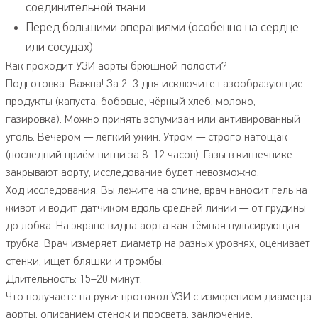
соединительной ткани
Перед большими операциями (особенно на сердце
или сосудах)
Как проходит УЗИ аорты брюшной полости?
Подготовка. Важна! За 2–3 дня исключите газообразующие
продукты (капуста, бобовые, чёрный хлеб, молоко,
газировка). Можно принять эспумизан или активированный
уголь. Вечером — лёгкий ужин. Утром — строго натощак
(последний приём пищи за 8–12 часов). Газы в кишечнике
закрывают аорту, исследование будет невозможно.
Ход исследования. Вы лежите на спине, врач наносит гель на
живот и водит датчиком вдоль средней линии — от грудины
до лобка. На экране видна аорта как тёмная пульсирующая
трубка. Врач измеряет диаметр на разных уровнях, оценивает
стенки, ищет бляшки и тромбы.
Длительность: 15–20 минут.
Что получаете на руки: протокол УЗИ с измерением диаметра
аорты, описанием стенок и просвета, заключение.