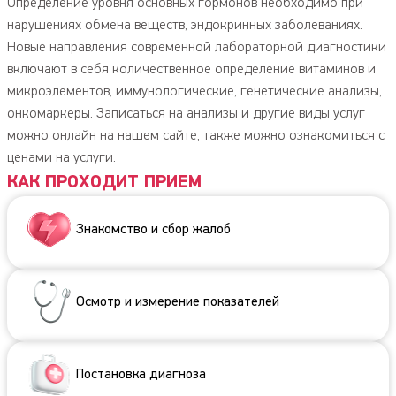
Определение уровня основных гормонов необходимо при
Комплекс анализов «Коррекция веса»
нарушениях обмена веществ, эндокринных заболеваниях.
Анализ МНО экспресс-методом
Новые направления современной лабораторной диагностики
Анализ на микроальбуминурию (МАУ)
включают в себя количественное определение витаминов и
Экспресс-анализ сахара в крови
микроэлементов, иммунологические, генетические анализы,
Описание и цены на анализы
онкомаркеры. Записаться на анализы и другие виды услуг
можно онлайн на нашем сайте, также можно ознакомиться с
ценами на услуги.
КАК ПРОХОДИТ ПРИЕМ
Знакомство и сбор жалоб
Осмотр и измерение показателей
Постановка диагноза