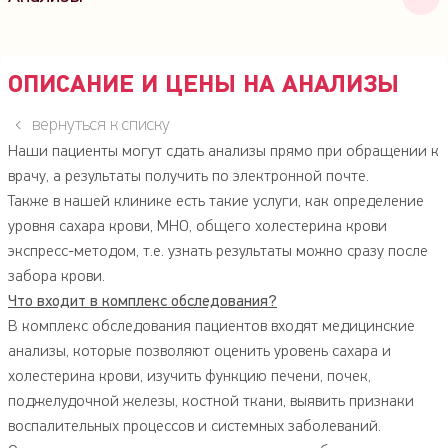
Онкомаркеры (ПСА)
Витамины и микроэлементы
ОПИСАНИЕ И ЦЕНЫ НА АНАЛИЗЫ
Анализы при диабете
вернуться к списку
Половые гормоны
Наши пациенты могут сдать анализы прямо при обращении к
Гормоны щитовидной железы
врачу, а результаты получить по электронной почте.
Липидный профиль
Также в нашей клинике есть такие услуги, как определение
Биохимия крови
уровня сахара крови, МНО, общего холестерина крови
Коагулограмма (свертываемость крови: АЧТВ, ПТИ,
экспресс-методом, т.е. узнать результаты можно сразу после
МНО, фибриноген, D-димер)
забора крови.
Анализ кала
Что входит в комплекс обследования?
Общий анализ мочи
В комплекс обследования пациентов входят медицинские
анализы, которые позволяют оценить уровень сахара и
Общий анализ крови (ОАК)
холестерина крови, изучить функцию печени, почек,
Анализы "Здоровое сердце и сосуды" (Мужчины 40+)
поджелудочной железы, костной ткани, выявить признаки
Анализы "Здоровое сердце и сосуды" (Мужчины)
воспалительных процессов и системных заболеваний.
Анализы "Здоровое сердце и сосуды" (Женщины)