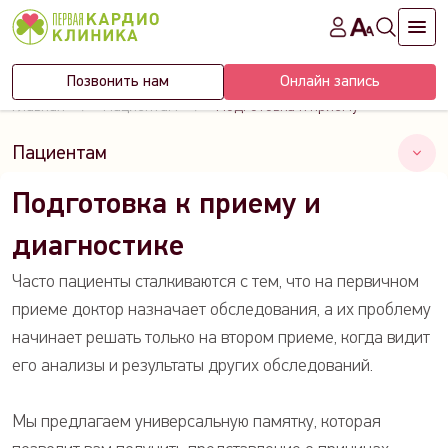
Позвонить нам
Онлайн запись
Главная
Пациентам
Подготовка к приему
Пациентам
Подготовка к приему и
Оценка риска сердечно-сосудистых заболеваний
Анкета оценки качества
диагностике
Подготовка к приему
Часто пациенты сталкиваются с тем, что на первичном
Допуски от кардиолога
приеме доктор назначает обследования, а их проблему
Отзывы
начинает решать только на втором приеме, когда видит
СМИ о нас
его анализы и результаты других обследований.
Вопрос-ответ
Мы предлагаем универсальную памятку, которая