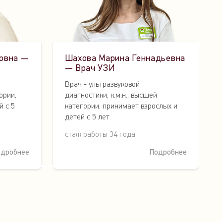
овна —
Шахова Марина Геннадьевна
— Врач УЗИ
Врач - ультразвуковой
ории,
диагностики, к.м.н., высшей
й с 5
категории, принимает взрослых и
детей с 5 лет
стаж работы 34 года
одробнее
Подробнее