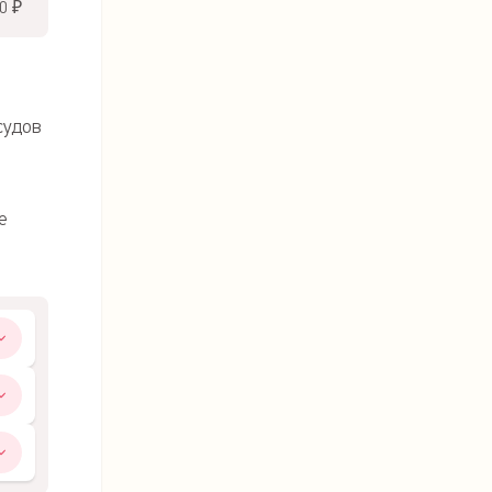
0 ₽
судов
е