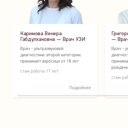
Каримова Венера
Григор
Габдулхаковна — Врач УЗИ
— Вра
Врач - ультразвуковой
Врач - у
диагностики, второй категории,
диагнос
принимает взрослых от 18 лет
принима
рожден
стаж работы 17 лет
стаж ра
Подробнее