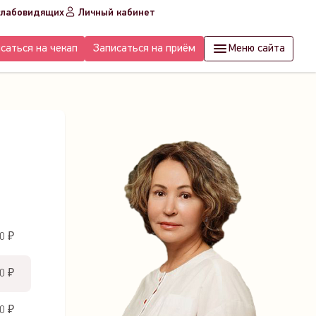
слабовидящих
Личный кабинет
саться на чекап
Записаться на приём
Меню сайта
0 ₽
0 ₽
0 ₽