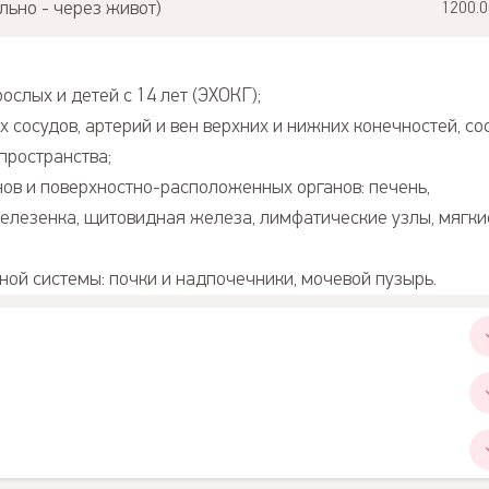
ьно - через живот)
1200.0
слых и детей с 14 лет (ЭХОКГ);
сосудов, артерий и вен верхних и нижних конечностей, со
пространства;
ов и поверхностно-расположенных органов: печень,
елезенка, щитовидная железа, лимфатические узлы, мягки
ой системы: почки и надпочечники, мочевой пузырь.