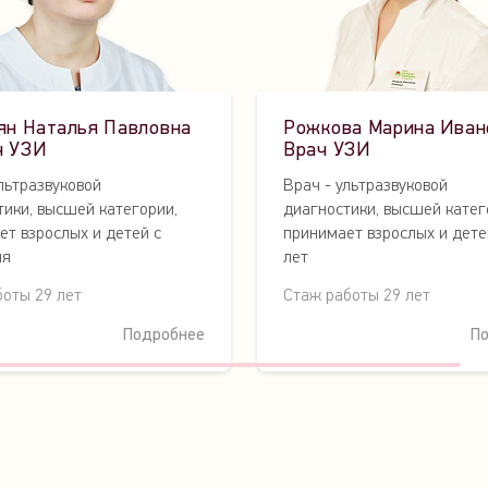
ян Наталья Павловна
Рожкова Марина Иван
ч УЗИ
Врач УЗИ
льтразвуковой
Врач - ультразвуковой
тики, высшей категории,
диагностики, высшей катег
ет взрослых и детей с
принимает взрослых и дете
ия
лет
боты 29 лет
Стаж работы 29 лет
Подробнее
П