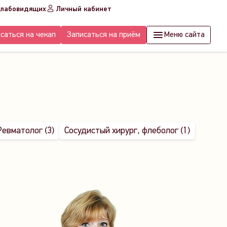
слабовидящих
Личный кабинет
саться на чекап
Записаться на приём
Меню сайта
Ревматолог (3)
Сосудистый хирург, флеболог (1)