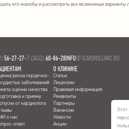
шать его жалобы и рассмотреть все возможные варианты 
2)
56-27-27
+7 (3452)
60-86-28
INFO
@1CARDIOCLINIC.RU
АЦИЕНТАМ
О КЛИНИКЕ
ценка риска сердечно-
Статьи
осудистых заболеваний
Лицензии
нкета оценки качества
Правовая информация
одготовка к приему
Реквизиты
опуски от кардиолога
Партнеры
Этот 
тзывы
Вакансии
МИ о нас
Новости
перс
опрос-ответ
Акции
польз