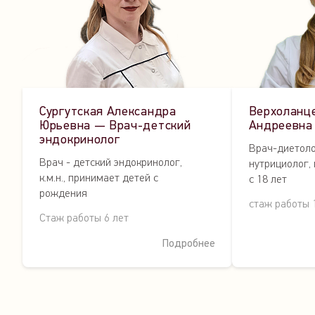
Сургутская Александра
Верхоланц
Юрьевна — Врач-детский
Андреевна
эндокринолог
Врач-диетоло
Врач - детский эндокринолог,
нутрициолог,
к.м.н., принимает детей с
с 18 лет
рождения
стаж работы 
Стаж работы 6 лет
Подробнее