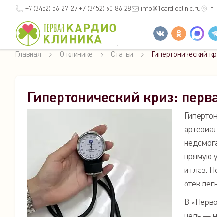
+7 (3452)
56-27-27
+7 (3452)
60-86-28
info
@1cardioclinic.ru
г.
Главная
О клинике
Статьи
Гипертонический кр
Гипертонический криз: перв
Гипертон
артериал
недомога
прямую у
и глаз. 
отек легк
В «Перво
цель — н