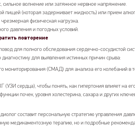
, сильное волнение или затяжное нервное напряжение.
й пищей (которая задерживает жидкость) или прием алког
чрезмерная физическая нагрузка.
ого давления и погодных условий.
вратить повторение
повод для полного обследования сердечно-сосудистой сис
 диагностику для выявления истинных причин срыва:
го мониторирования (СМАД) для анализа его колебаний в 
 (УЗИ сердца), чтобы понять, как гипертония влияет на его
ункции почек, уровня холестерина, сахара и других ключе
диолог составит персональную стратегию управления давл
анную медикаментозную терапию, но и подробные рекоменд