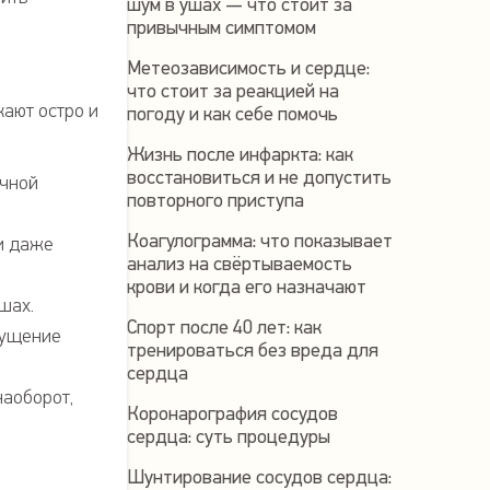
шум в ушах — что стоит за
привычным симптомом
Метеозависимость и сердце:
что стоит за реакцией на
кают остро и
погоду и как себе помочь
Жизнь после инфаркта: как
восстановиться и не допустить
очной
повторного приступа
Коагулограмма: что показывает
и даже
анализ на свёртываемость
крови и когда его назначают
шах.
Спорт после 40 лет: как
щущение
тренироваться без вреда для
сердца
наоборот,
Коронарография сосудов
сердца: суть процедуры
Шунтирование сосудов сердца: