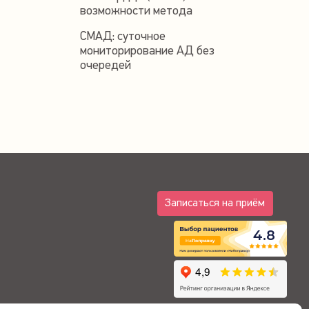
возможности метода
СМАД: суточное
мониторирование АД без
очередей
Записаться на приём
4.8