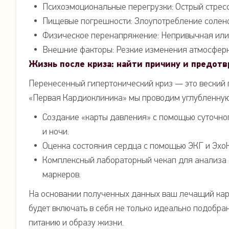
Психоэмоциональные перегрузки: Острый стресс
Пищевые погрешности: Злоупотребление солено
Физическое перенапряжение: Непривычная или 
Внешние факторы: Резкие изменения атмосферн
Жизнь после криза: найти причину и предот
Перенесенный гипертонический криз — это веский 
«Первая Кардиоклиника» мы проводим углубленную
Создание «карты давления» с помощью суточно
и ночи.
Оценка состояния сердца с помощью ЭКГ и ЭхоКГ
Комплексный лабораторный чекап для анализа ф
маркеров.
На основании полученных данных ваш лечащий кар
будет включать в себя не только идеально подобр
питанию и образу жизни.