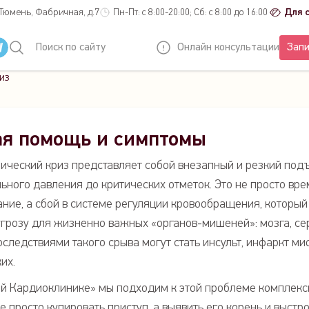
 Тюмень, Фабричная, д.7
Пн-Пт: с 8:00-20:00; Сб: с 8:00 до 16:00
Для 
Поиск по сайту
Онлайн консультации
Запи
из
ая помощь и симптомы
ический криз представляет собой внезапный и резкий под
ьного давления до критических отметок. Это не просто вр
ние, а сбой в системе регуляции кровообращения, который
грозу для жизненно важных «органов-мишеней»: мозга, се
Последствиями такого срыва могут стать инсульт, инфаркт м
их.
й Кардиоклинике» мы подходим к этой проблеме комплекс
е просто купировать приступ, а выявить его корень и выстр