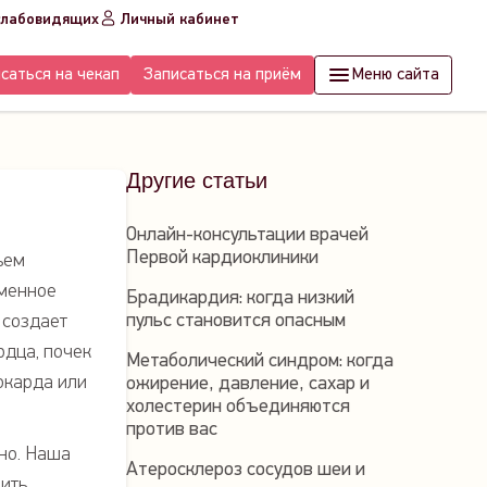
слабовидящих
Личный кабинет
саться на чекап
Записаться на приём
Меню сайта
Другие статьи
Онлайн-консультации врачей
Первой кардиоклиники
ъем
еменное
Брадикардия: когда низкий
пульс становится опасным
 создает
рдца, почек
Метаболический синдром: когда
иокарда или
ожирение, давление, сахар и
холестерин объединяются
против вас
но. Наша
Атеросклероз сосудов шеи и
оить