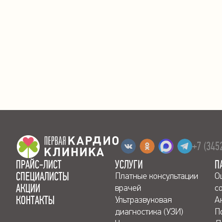
+7 (345
ПРАЙС-ЛИСТ
УСЛУГИ
П
СПЕЦИАЛИСТЫ
Платные консультации
О
АКЦИИ
врачей
с
КОНТАКТЫ
Ультразвуковая
А
диагностика (УЗИ)
П