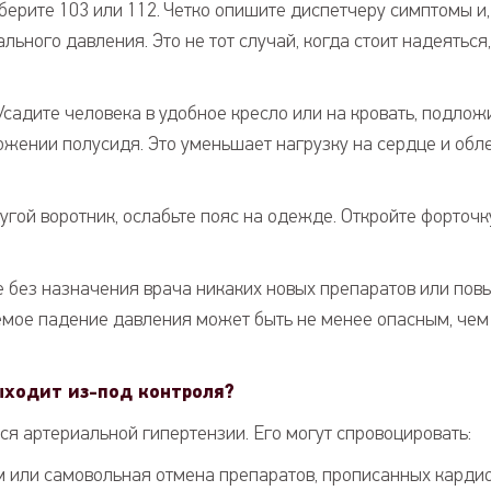
ерите 103 или 112. Четко опишите диспетчеру симптомы и,
ьного давления. Это не тот случай, когда стоит надеяться,
Усадите человека в удобное кресло или на кровать, подлож
ожении полусидя. Это уменьшает нагрузку на сердце и обл
угой воротник, ослабьте пояс на одежде. Откройте форточку
е без назначения врача никаких новых препаратов или по
уемое падение давления может быть не менее опасным, чем
ыходит из-под контроля?
я артериальной гипертензии. Его могут спровоцировать:
 или самовольная отмена препаратов, прописанных карди