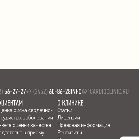
2)
56-27-27
+7 (3452)
60-86-28
INFO
@1CARDIOCLINIC.RU
АЦИЕНТАМ
О КЛИНИКЕ
ценка риска сердечно-
Статьи
осудистых заболеваний
Лицензии
нкета оценки качества
Правовая информация
одготовка к приему
Реквизиты