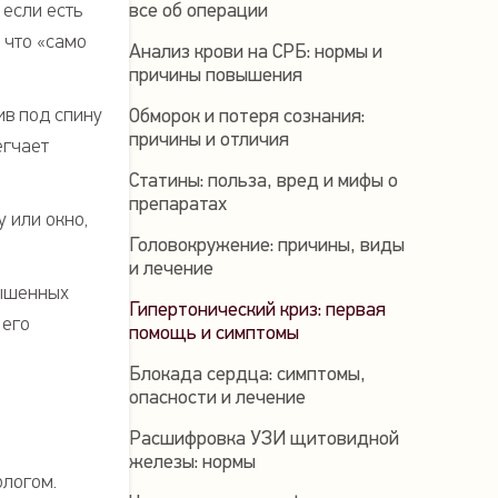
 если есть
все об операции
 что «само
Анализ крови на СРБ: нормы и
причины повышения
ив под спину
Обморок и потеря сознания:
причины и отличия
егчает
Статины: польза, вред и мифы о
препаратах
 или окно,
Головокружение: причины, виды
и лечение
вышенных
Гипертонический криз: первая
 его
помощь и симптомы
Блокада сердца: симптомы,
опасности и лечение
Расшифровка УЗИ щитовидной
железы: нормы
ологом.