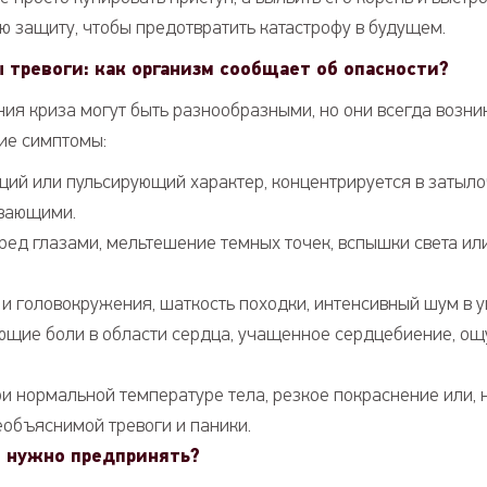
 защиту, чтобы предотвратить катастрофу в будущем.
 тревоги: как организм сообщает об опасности?
ия криза могут быть разнообразными, но они всегда возни
ие симптомы:
щий или пульсирующий характер, концентрируется в затыл
ивающими.
ед глазами, мельтешение темных точек, вспышки света ил
 головокружения, шаткость походки, интенсивный шум в у
ющие боли в области сердца, учащенное сердцебиение, о
и нормальной температуре тела, резкое покраснение или, 
еобъяснимой тревоги и паники.
 нужно предпринять?