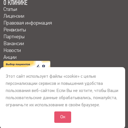
О КЛИНИКЕ
Статьи
Лицензии
Правовая информация
Реквизиты
Партнеры
Вакансии
Новости
Акции
4.8
Этот сайт использует файлы «cookie» с целью
персонализации сервисов и повышения удобства
пользования веб-сайтом. Если Вы не хотите, чтобы Ваши
© 2026 © ООО «Сибирь-Ассист», Первая Кардиоклиника. Все права
пользовательские данные обрабатывались, пожалуйста,
защищены. Информация на сайте не является публичной офертой.
ограничьте их использование в своём браузере.
Лицензия Л041-01107-72_00344781 от 14.07.2017
Ок